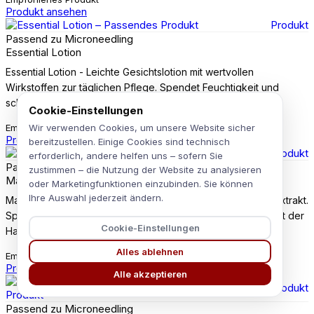
Produkt ansehen
Produkt
Passend zu Microneedling
Essential Lotion
Essential Lotion - Leichte Gesichtslotion mit wertvollen
Wirkstoffen zur täglichen Pflege. Spendet Feuchtigkeit und
schützt die Haut – ideal als Basis für jede Beauty-Routine.
Cookie-Einstellungen
Empfohlenes Produkt
Wir verwenden Cookies, um unsere Website sicher
Produkt ansehen
bereitzustellen. Einige Cookies sind technisch
Produkt
erforderlich, andere helfen uns – sofern Sie
Passend zu Microneedling
zustimmen – die Nutzung der Website zu analysieren
Matcha tea mist
oder Marketingfunktionen einzubinden. Sie können
Ihre Auswahl jederzeit ändern.
Matcha tea mist - Erfrischendes Gesichtsspray mit Matcha-Extrakt.
Spendet Feuchtigkeit, schützt vor Umwelteinflüssen und gibt der
Cookie-Einstellungen
Haut sofort neue Frische.
Alles ablehnen
Empfohlenes Produkt
Produkt ansehen
Alle akzeptieren
Produkt
Passend zu Microneedling