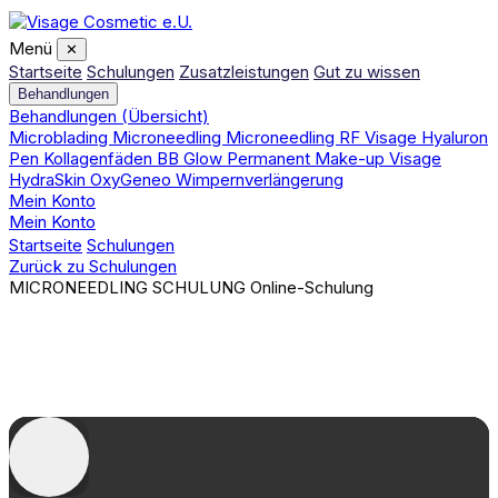
Menü
✕
Startseite
Schulungen
Zusatzleistungen
Gut zu wissen
Behandlungen
Behandlungen (Übersicht)
Microblading
Microneedling
Microneedling RF
Visage Hyaluron
Pen
Kollagenfäden
BB Glow
Permanent Make-up
Visage
HydraSkin
OxyGeneo
Wimpernverlängerung
Mein Konto
Mein Konto
Startseite
Schulungen
Microneedling
Zurück zu Schulungen
MICRONEEDLING SCHULUNG
Online-Schulung
Microneedling
1 Tag
480,00 €
Zertifikat inklusive